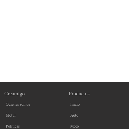
Creamigo
Productos
Quiénes somos
Inicio
Motul
Auto
Politicas
Moto